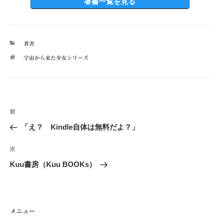
著書一覧を見る
カ
著書
テ
タ
宇宙から来た少女シリーズ
ゴ
グ
リ
ー
投
前
前
稿
の
「え？ Kindle自体は無料だよ？」
ナ
投
ビ
稿
次
次
ゲ
の
Kuu書房（Kuu BOOKs）
投
ー
稿
シ
ョ
メニュー
ン