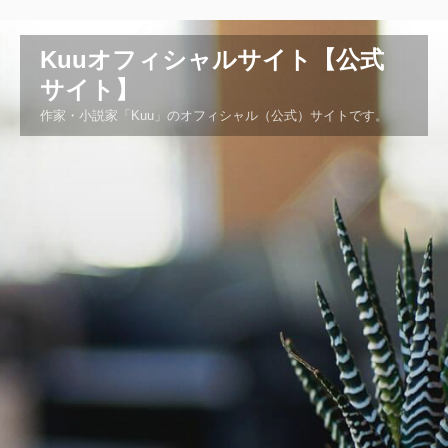
コ
ン
Kuuオフィシャルサイト【公式
テ
ン
サイト】
ツ
作家・小説家「Kuu」のオフィシャル（公式）サイトです。
へ
ス
キ
ッ
プ