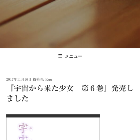
メニュー
投
2017年11月16日
投稿者:
Kuu
稿
『宇宙から来た少女 第６巻』発売し
日:
ました