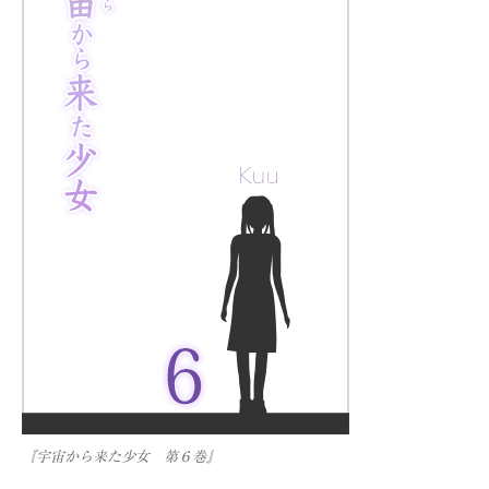
『宇宙から来た少女 第６巻』