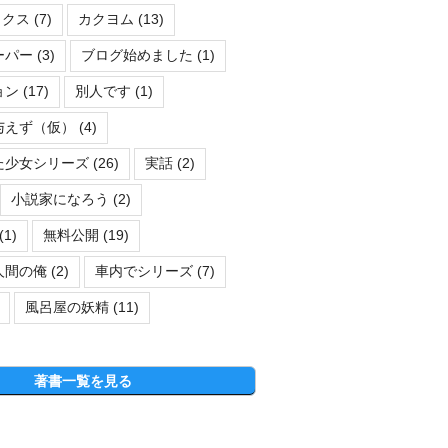
ブックス
(7)
カクヨム
(13)
ーパー
(3)
ブログ始めました
(1)
ョン
(17)
別人です
(1)
与えず（仮）
(4)
た少女シリーズ
(26)
実話
(2)
小説家になろう
(2)
(1)
無料公開
(19)
人間の俺
(2)
車内でシリーズ
(7)
風呂屋の妖精
(11)
著書一覧を見る