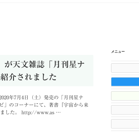
メニュー
』が天文雑誌「月刊星ナ
」で紹介されました
2020年7月4日（土）発売の「月刊星ナ
んナビ」のコーナーにて、著書『宇宙から来
 http://www.as …