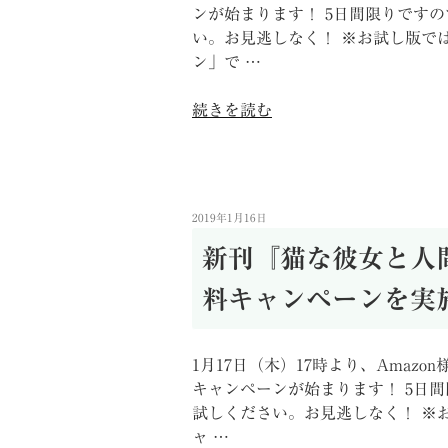
ンが始まります！ 5日間限りです
話）”
い。お見逃しなく！ ※お試し版で
の
ン」で …
“『宇
続きを読む
宙
か
ら
来
投
2019年1月16日
た
稿
日:
少
新刊『猫な彼女と人
女』
料キャンペーンを実
第
二
巻
1月17日（木）17時より、Amaz
【5
キャンペーンが始まります！ 5日
日
試しください。お見逃しなく！ ※
間
ャ …
限