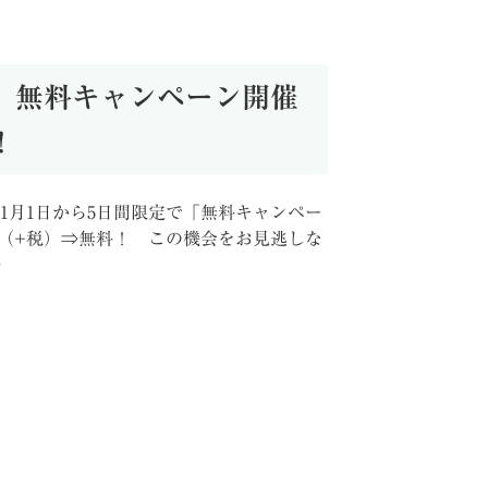
』無料キャンペーン開催
！
年1月1日から5日間限定で「無料キャンペー
円（+税）⇒無料！ この機会をお見逃しな
…
パー』明日から無料キャ