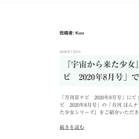
投稿者:
Kuu
投
2020年7月6日
稿
日:
『宇宙から来た少女
ビ 2020年8月号
「月刊星ナビ 2020年8月号」にて 
ビ 2020年8月号」の「月刊 ほ
た少女シリーズ』をご紹介いただきました。
“『宇
続きを読む
宙