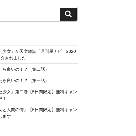
検
索
た少女』が天文雑誌「月刊星ナビ 2020
紹介されました
たら良いの！？（第二話）
たら良いの！？（第一話）
た少女』第二巻【5日間限定】無料キャン
中！
女と人間の俺』【5日間限定】無料キャン
します！