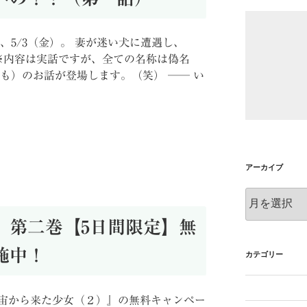
5/3（金）。 妻が迷い犬に遭遇し、
※内容は実話ですが、全ての名称は偽名
も）のお話が登場します。（笑） ── い
アーカイブ
ア
ー
』第二巻【5日間限定】無
カ
イ
施中！
ブ
カテゴリー
『宇宙から来た少女（２）』の無料キャンペー